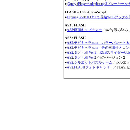
●
jQuery:jPlayerのplaylist mp3プ
FLASH＋CSS＋JavaScript
●
FlippingBook HTMLで長編WEBブック
AS3 : FLASH
●
AS3:画面キャプチャー
／swfを読み込
AS2 : FLASH
●
AS2:チビキャラ.com―カラーパレット
●
AS2:チビキャラ.com―色の三属性とコ
●
AS2:３／４組 Ver.1―RGBスライダーColo
●
AS2:３／４組 Ver.2
／↑のバージョン２
●
AS2:シルエットパズルゲーム
／シルエット合わ
●
AS2:FLASHフォトギャラリー
／FLAS