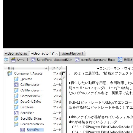
●コンポーネントウインドウを開き、ライブラ
←↑のように展開後、"描画オブジェクト
●再生したい動画を用意。今回利用したのは
別々の５つのフォルダに１つずつ格納して、X
なのでflvのファイル名は、英数字で
各.flvはビットレート400kbpsで
flvを作る時はビットレートを低くしてエン
●skinファイルが格納されているフォ
skinが格納されているフォルダ：
CS3： C:¥Program Files¥Adobe¥Adobe Flas
CS4： C:¥Program Files¥Adobe¥Adobe Fla