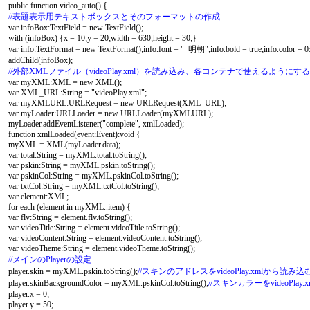
public function video_auto() {
//表題表示用テキストボックスとそのフォーマットの作成
var infoBox:TextField = new TextField();
with (infoBox) {x = 10;y = 20;width = 630;height = 30;}
var info:TextFormat = new TextFormat();info.font = "_明朝";info.bold = true;info.color = 
addChild(infoBox);
//外部XMLファイル（videoPlay.xml）を読み込み、各コンテナで使えるようにする
var myXML:XML = new XML();
var XML_URL:String = "videoPlay.xml";
var myXMLURL:URLRequest = new URLRequest(XML_URL);
var myLoader:URLLoader = new URLLoader(myXMLURL);
myLoader.addEventListener("complete", xmlLoaded);
function xmlLoaded(event:Event):void {
myXML = XML(myLoader.data);
var total:String = myXML.total.toString();
var pskin:String = myXML.pskin.toString();
var pskinCol:String = myXML.pskinCol.toString();
var txtCol:String = myXML.txtCol.toString();
var element:XML;
for each (element in myXML..item) {
var flv:String = element.flv.toString();
var videoTitle:String = element.videoTitle.toString();
var videoContent:String = element.videoContent.toString();
var videoTheme:String = element.videoTheme.toString();
//メインのPlayerの設定
player.skin = myXML.pskin.toString();
//スキンのアドレスをvideoPlay.xmlから読み込
player.skinBackgroundColor = myXML.pskinCol.toString();
//スキンカラーをvideoPla
player.x = 0;
player.y = 50;