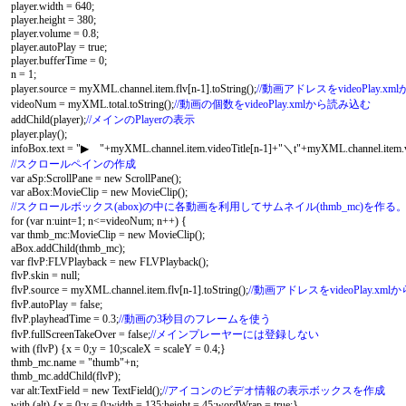
player.width = 640;
player.height = 380;
player.volume = 0.8;
player.autoPlay = true;
player.bufferTime = 0;
n = 1;
player.source = myXML.channel.item.flv[n-1].toString();
//動画アドレスをvideoPlay.x
videoNum = myXML.total.toString();
//動画の個数をvideoPlay.xmlから読み込む
addChild(player);
//メインのPlayerの表示
player.play();
infoBox.text = "▶ "+myXML.channel.item.videoTitle[n-1]+"＼t"+myXML.channel.item.v
//スクロールペインの作成
var aSp:ScrollPane = new ScrollPane();
var aBox:MovieClip = new MovieClip();
//スクロールボックス(abox)の中に各動画を利用してサムネイル(thmb_mc)を作
for (var n:uint=1; n<=videoNum; n++) {
var thmb_mc:MovieClip = new MovieClip();
aBox.addChild(thmb_mc);
var flvP:FLVPlayback = new FLVPlayback();
flvP.skin = null;
flvP.source = myXML.channel.item.flv[n-1].toString();
//動画アドレスをvideoPlay.xm
flvP.autoPlay = false;
flvP.playheadTime = 0.3;
//動画の3秒目のフレームを使う
flvP.fullScreenTakeOver = false;
//メインプレーヤーには登録しない
with (flvP) {x = 0;y = 10;scaleX = scaleY = 0.4;}
thmb_mc.name = "thumb"+n;
thmb_mc.addChild(flvP);
var alt:TextField = new TextField();
//アイコンのビデオ情報の表示ボックスを作成
with (alt) {x = 0;y = 0;width = 135;height = 45;wordWrap = true;}