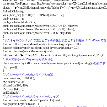
var format:TextFormat = new TextFormat();format.color = myXML.txtCol.toString();format.s
alt.text = "◆"+myXML.channel.item.videoTitle[n-1]+"＼n"+myXML.channel.item.videoCo
flvP.addChild(alt);
with (thmb_mc) {x = 10;y = 0+90*(n-1);alpha = 0.7;}
thmb_mc.num = n;
thmb_mc.buttonMode = true;
thmb_mc.addEventListener(MouseEvent.ROLL_OVER, rollover);
thmb_mc.addEventListener(MouseEvent.ROLL_OUT, rollout);
thmb_mc.addEventListener(MouseEvent.CLICK, playStart);
}
//サムネイルのクリックで該当ビデオの再生と表題ビデオ情報をメインPlayerで表
function rollover(event:MouseEvent):void {event.target.alpha = 1.0;}
function rollout(event:MouseEvent):void {event.target.alpha = 0.7;}
function playStart(event:MouseEvent):void {
infoBox.text = "▶ "+myXML.channel.item.videoTitle[event.target.parent.num-1]+"＼t"+m
//↑表示文字をvideoPlay.xmlから読み込む
player.source = myXML.channel.item.flv[event.target.parent.num-1].toString();
//動画アドレ
player.play();
}
//スクロールペインの色とサイズと位置
drawBox(aBox, 0x000000);
aSp.source = aBox;
aSp.setSize(160, 480);
aSp.move(640, 0);
addChild(aSp);
//スクロールペインのスライドバーのサイズ
function drawBox(box:MovieClip,color:uint):void {
box.graphics.beginFill(color, 1);