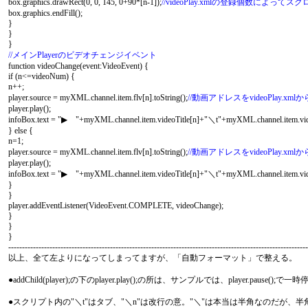
box.graphics.drawRect(0, 0, 145, 0+90*[n-1]);
//videoPlay.xmlの登録個数によ
box.graphics.endFill();
}
}
}
//メインPlayerのビデオチェンジイベント
function videoChange(event:VideoEvent) {
if (n<=videoNum) {
n++;
player.source = myXML.channel.item.flv[n].toString();
//動画アドレスをvideoPlay.xm
player.play();
infoBox.text = "▶ "+myXML.channel.item.videoTitle[n]+"＼t"+myXML.channel.item.vid
} else {
n=1;
player.source = myXML.channel.item.flv[n].toString();
//動画アドレスをvideoPlay.xm
player.play();
infoBox.text = "▶ "+myXML.channel.item.videoTitle[n]+"＼t"+myXML.channel.item.vid
}
}
player.addEventListener(VideoEvent.COMPLETE, videoChange);
}
}
}
-------------------------------------------------------------------------------------------------------------
以上、全て左よりになってしまってますが、「自動フォーマット」で整える。
●addChild(player);の下のplayer.play();の所は、サンプルでは、play
●スクリプト内の"＼t"はタブ、"＼n"は改行の意。"＼"は本当は半角なのだが、半