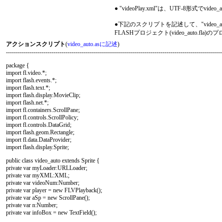
● "videoPlay.xml"は、UTF-8形式でv
●下記のスクリプトを記述して、"video_aut
FLASHプロジェクト(video_auto.fla
アクションスクリプト
(
video_auto.asに記述
)
-------------------------------------------------------------------------------------------------------------
package {
import fl.video.*;
import flash.events.*;
import flash.text.*;
import flash.display.MovieClip;
import flash.net.*;
import fl.containers.ScrollPane;
import fl.controls.ScrollPolicy;
import fl.controls.DataGrid;
import flash.geom.Rectangle;
import fl.data.DataProvider;
import flash.display.Sprite;
public class video_auto extends Sprite {
private var myLoader:URLLoader;
private var myXML:XML;
private var videoNum:Number;
private var player = new FLVPlayback();
private var aSp = new ScrollPane();
private var n:Number;
private var infoBox = new TextField();