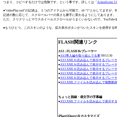
つまり、コピペするだけでは危険です、という事です。詳しくは「
ActionScr
●"videoPlay.xml"の記述は、１つのアイテムから可能で、id="1"とかして
記述の数に応じて、スクロールバーの長さも勝手に変わるようにしてあります。
ただ、クリクリっとマウスホイールスクロールがうまくいかないので、YouTube
●もうひとつ。このスキンのような、拡大表示ボタンがついたスキンを使用する時は、htmlへの
FLASH関連リンク
AS3 : FLASH flvプレーヤー
●
AS3導入編今取り組んでる事
’09/11/30
●
AS3:XMLを読み込んで表示するプレー
●
AS3:XMLを読み込んで表示するプレー
●
AS3:XMLを読み込んで表示するプレー
●
AS3:XMLを読み込んで表示するプレー
●
AS3:XMLを読み込んで表示するプレー
●
AS3:XMLファイルを読み込んで複数動
ちょっと脱線・袋文字の字幕編
●
AS3:XMLファイルを読み込んで表示す
jPlaer(jQuery)をカスタマイズ