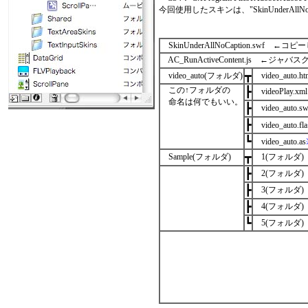
今回使用したスキンは、"SkinUnderAllN
SkinUnderAllNoCaption.swf 
AC_RunActiveContent.js ←ジャバス
┳
video_auto(フォルダ)
video_auto.ht
この↑フォルダの
┣
videoPlay.xml
命名は何でもいい。
┣
video_auto.sw
┣
video_auto.fla
┗
video_auto.as
┳
Sample(フォルダ)
1(フォルダ)
┣
2(フォルダ)
┣
3(フォルダ)
┣
4(フォルダ)
┗
5(フォルダ)