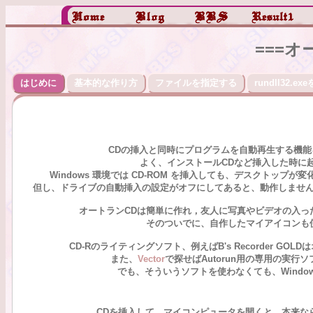
===オ
はじめに
基本的な作り方
ファイルを指定する
rundll32.e
CDの挿入と同時にプログラムを自動再生する機
よく、インストールCDなど挿入した時に
Windows 環境では CD-ROM を挿入しても、デスクトッ
但し、ドライブの自動挿入の設定がオフにしてあると、動作しませ
オートランCDは簡単に作れ，友人に写真やビデオの入った
そのついでに、自作したマイアイコンも
CD-Rのライティングソフト、例えばB's Recorder G
また、
Vector
で探せばAutorun用の専用の実行
でも、そういうソフトを使わなくても、Windo
CDを挿入して、マイコンピュータを開くと、本来な