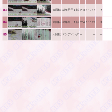
田中
83
大回転
成年男子１部
233
1:12.17
7
種倉
84
大回転
成年男子１部
234
1:10.75
5
85
大回転
エンディング
─
─
─
─