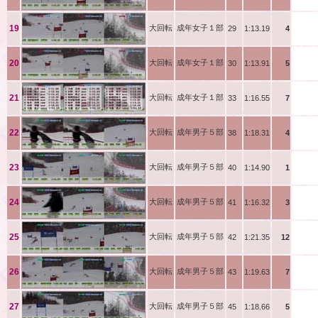
結城
19
大回転
成年女子１部
29
1:13.19
4
中村
20
大回転
成年女子１部
30
1:13.91
5
水梨
21
大回転
成年女子１部
33
1:16.55
7
岩垣
22
大回転
成年男子５部
38
1:18.31
4
坂次
23
大回転
成年男子５部
40
1:14.90
1
姉川
24
大回転
成年男子５部
41
1:16.32
3
渡辺
25
大回転
成年男子５部
42
1:21.35
12
黒元
26
大回転
成年男子５部
43
1:19.63
7
山田
27
大回転
成年男子５部
45
1:18.66
5