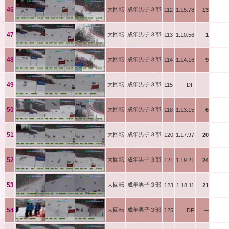
中山
46
大回転
成年男子３部
112
1:15.78
13
滝村
47
大回転
成年男子３部
113
1:10.56
1
清水
48
大回転
成年男子３部
114
1:14.16
9
服部
49
大回転
成年男子３部
115
DF
─
桑谷
50
大回転
成年男子３部
118
1:13.15
6
高田
51
大回転
成年男子３部
120
1:17.97
20
兼松
52
大回転
成年男子３部
121
1:19.21
24
北脇
53
大回転
成年男子３部
123
1:18.11
21
武井
54
大回転
成年男子３部
125
DF
─