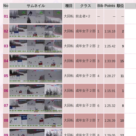
No
サムネイル
種目
クラス
Bib
Points
順位
中澤
01
大回転
前走者×２
─
─
─
切手
02
大回転
成年女子２部
1
1:16.18
2
武井
03
大回転
成年女子２部
2
1:25.42
9
藤本
04
大回転
成年女子２部
3
1:33.99
15
椿井
05
大回転
成年女子２部
4
1:28.27
11
野田
06
大回転
成年女子２部
5
1:15.91
1
野呂
07
大回転
成年女子２部
6
1:25.32
8
増田
08
大回転
成年女子２部
7
1:26.39
10
今藤
09
大回転
成年女子２部
8
1:29.05
12