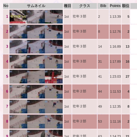
No
サムネイル
種目
クラス
Bib
Points
順位
渡
1
壮年３部
1st
2
1:13.39
5
足
2
壮年３部
1st
8
1:12.76
2
小
3
壮年３部
1st
14
1:16.89
13
村
4
壮年３部
1st
31
1:17.89
16
後
5
壮年３部
1st
41
1:23.03
27
三
6
壮年２部
1st
44
1:11.53
4
田
7
壮年２部
1st
49
1:12.35
8
桑
8
壮年２部
1st
53
1:11.16
2
石
9
壮年２部
1st
63
1:14.73
21